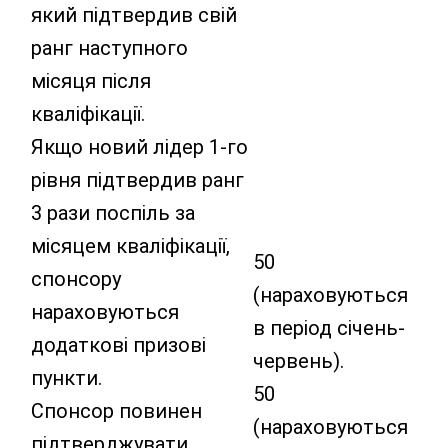
який підтвердив свій
ранг наступного
місяця після
кваліфікації.
Якщо новий лідер 1-го
рівня підтвердив ранг
3 рази поспіль за
місяцем кваліфікації,
50
спонсору
(нараховуються
нараховуються
в період січень-
додаткові призові
червень).
пункти.
50
Спонсор повинен
(нараховуються
підтверджувати