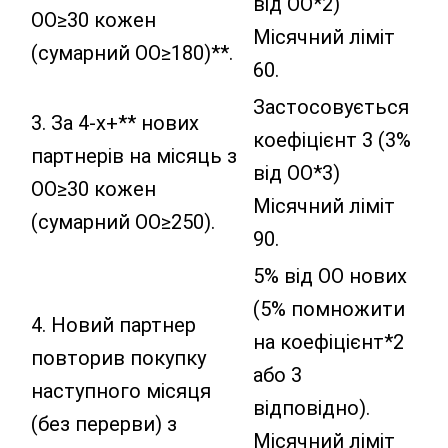
від ОО*2)
ОО≥30 кожен
Місячний ліміт
(сумарний ОО≥180)**.
60.
Застосовується
3. За 4-х+** нових
коефіцієнт 3 (3%
партнерів на місяць з
від ОО*3)
ОО≥30 кожен
Місячний ліміт
(сумарний ОО≥250).
90.
5% від ОО нових
(5% помножити
4. Новий партнер
на коефіцієнт*2
повторив покупку
або 3
наступного місяця
відповідно).
(без перерви) з
Місячний ліміт