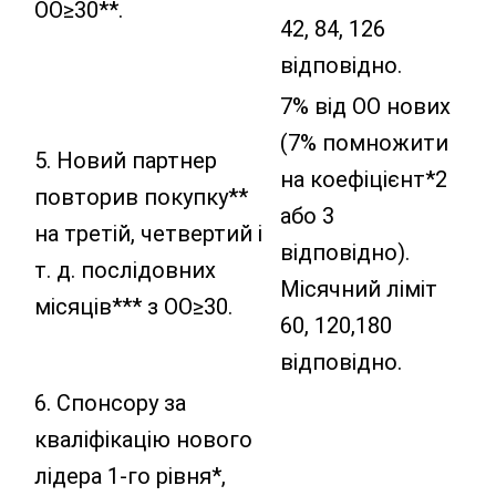
ОО≥30**.
42, 84, 126
відповідно.
7% від ОО нових
(7% помножити
5. Новий партнер
на коефіцієнт*2
повторив покупку**
або 3
на третій, четвертий і
відповідно).
т. д. послідовних
Місячний ліміт
місяців*** з ОО≥30.
60, 120,180
відповідно.
6. Спонсору за
кваліфікацію нового
лідера 1-го рівня*,