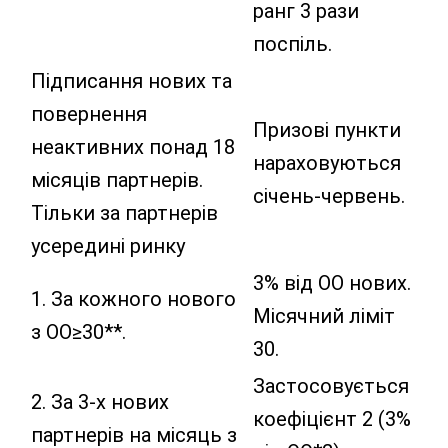
ранг 3 рази
поспіль.
Підписання нових та
повернення
Призові пункти
неактивних понад 18
нараховуються
місяців партнерів.
січень-червень.
Тільки за партнерів
усередині ринку
3% від ОО нових.
1. За кожного нового
Місячний ліміт
з ОО≥30**.
30.
Застосовується
2. За 3-х нових
коефіцієнт 2 (3%
партнерів на місяць з