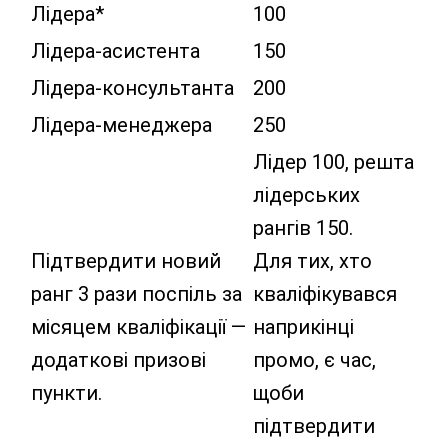
Лідера*
100
Лідера-асистента
150
Лідера-консультанта
200
Лідера-менеджера
250
Лідер 100, решта
лідерських
рангів 150.
Підтвердити новий
Для тих, хто
ранг 3 рази поспіль за
кваліфікувався
місяцем кваліфікації —
наприкінці
додаткові призові
промо, є час,
пункти.
щоби
підтвердити