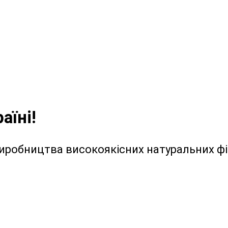
аїні!
виробництва високоякісних натуральних фі