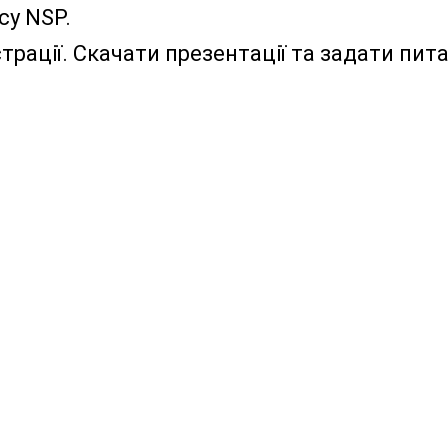
су NSP.
трації. Скачати презентації та задати пит