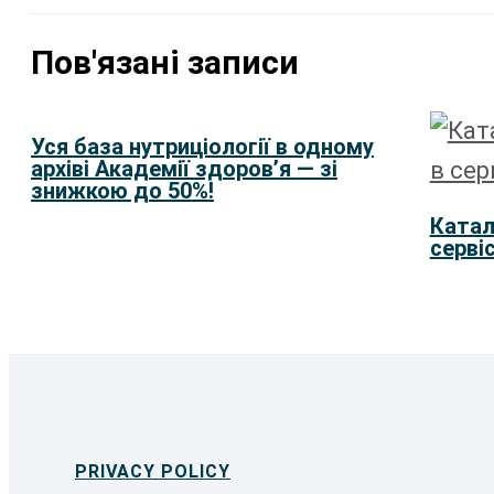
Пов'язані записи
Уся база нутриціології в одному
архіві Академії здоровʼя — зі
знижкою до 50%!
Катал
серві
PRIVACY POLICY