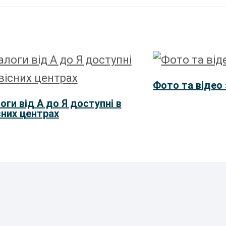
Фото та відео
оги від А до Я доступні в
сних центрах